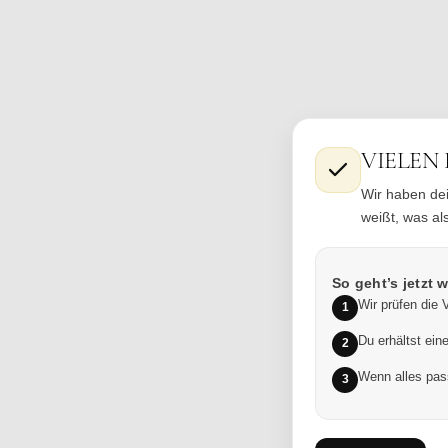
VIELEN
Wir haben dei
weißt, was als
So geht’s jetzt w
Wir prüfen die 
1
Du erhältst ei
2
Wenn alles pass
3