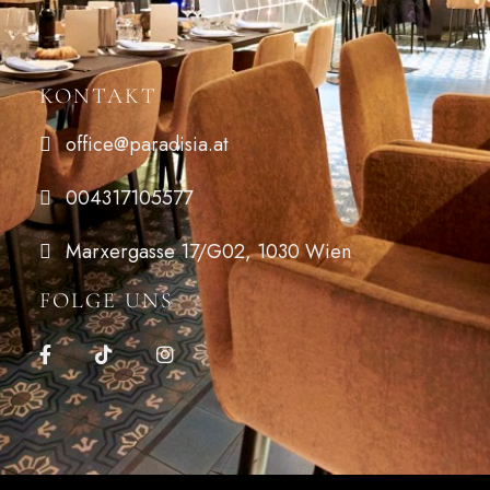
KONTAKT
office@paradisia.at
004317105577
Marxergasse 17/G02, 1030 Wien
FOLGE UNS